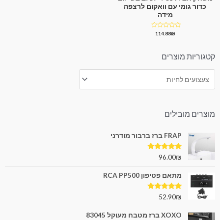
כדור גומי עם וואקום לרצפה
מידה
דורג
114.88
₪
0
מתוך
5
קטגוריות מוצרים
מוצרים מובילים
FRAP ברז ברבור מודרני
דורג
5.00
96.00
₪
מתוך 5
מתאם פטיפון RCA PP500
דורג
5.00
52.90
₪
מתוך 5
XOXO ברז מטבח מעוקל 83045