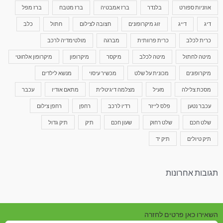
אוזניות ספורט
בלנדר
ברז אמבטיה
ברז מטבח
ברז מפל
דיג
דייג
זוג מיקרופונים
חצובה לצילום
חתול
כלב
כרית לכלב
כרית פרוותית
מברגה
מולטימדיה לרכב
מיטה לחתול
מיטה לכלב
מיקסר
מיקרופון
מיקרופון אלחוטי
מיקרופונים
מכונית על שלט
מכשיר עיסוי
מנשא לילדים
מסכת צלילה
מעיל
מצלמה דיגיטלית
מתאם אודיו
עכבר
עכבר נטען
פלס לייזר
רדיו לרכב
רחפן
רחפן צילום
שלט חכם
שלט רחוק
שעון חכם
תיק
תיק גדול
תיק טיולים
תיק יד
תגובות אחרונות
השאירו כאן פרטים לחזרה