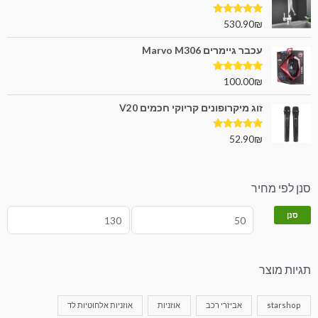
דורג
5.00
530.90
₪
מתוך 5
עכבר גיימרים Marvo M306
דורג
5.00
100.00
₪
מתוך 5
זוג מיקרופונים קריוקי חכמים V20
דורג
5.00
52.90
₪
מתוך 5
סנן לפי מחיר
סנן
תגיות מוצר
starshop
אביזרי רכב
אוזניות
אוזניות אלחוטיות לד