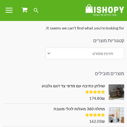
עמוד הבית
/
פנאי וספורט
/
בגדי ספורט
/
ביגוד ספורט נשים
/ חזיות ספורט
It seems we can't find what you're looking for.
קטגוריות מוצרים
מוצרים מובילים
שולחן כתיבה עם מדפי צד דגם גלבוע
דורג
5.00
174.80
₪
מתוך 5
מתלה 360 מעלות לכלי מטבח
דורג
5.00
162.03
₪
מתוך 5