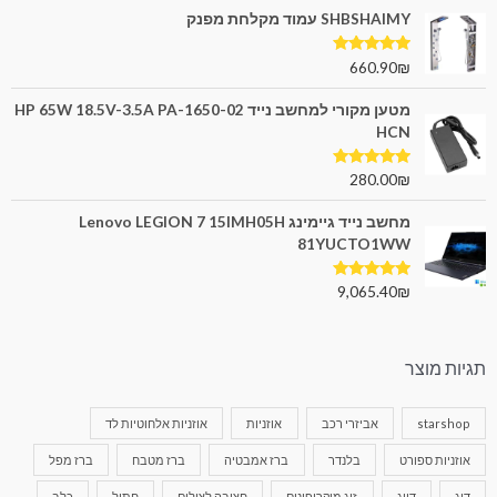
SHBSHAIMY עמוד מקלחת מפנק
דורג
5.00
660.90
₪
מתוך 5
מטען מקורי למחשב נייד HP 65W 18.5V-3.5A PA-1650-02
HCN
דורג
5.00
280.00
₪
מתוך 5
מחשב נייד גיימינג Lenovo LEGION 7 15IMH05H
81YUCTO1WW
דורג
5.00
9,065.40
₪
מתוך 5
תגיות מוצר
starshop
אביזרי רכב
אוזניות
אוזניות אלחוטיות לד
אוזניות ספורט
בלנדר
ברז אמבטיה
ברז מטבח
ברז מפל
דיג
דייג
זוג מיקרופונים
חצובה לצילום
חתול
כלב