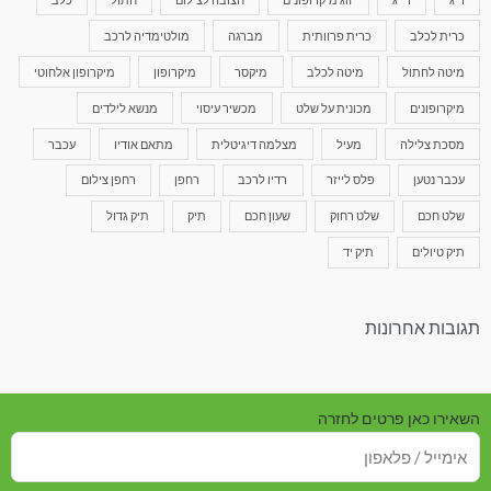
כרית לכלב
כרית פרוותית
מברגה
מולטימדיה לרכב
מיטה לחתול
מיטה לכלב
מיקסר
מיקרופון
מיקרופון אלחוטי
מיקרופונים
מכונית על שלט
מכשיר עיסוי
מנשא לילדים
מסכת צלילה
מעיל
מצלמה דיגיטלית
מתאם אודיו
עכבר
עכבר נטען
פלס לייזר
רדיו לרכב
רחפן
רחפן צילום
שלט חכם
שלט רחוק
שעון חכם
תיק
תיק גדול
תיק טיולים
תיק יד
תגובות אחרונות
השאירו כאן פרטים לחזרה