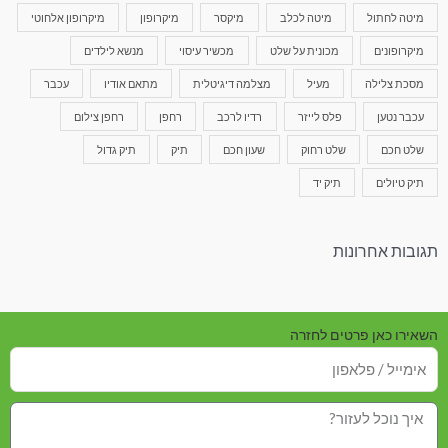
מיטה לחתול
מיטה לכלב
מיקסר
מיקרופון
מיקרופון אלחוטי
מיקרופונים
מכונית על שלט
מכשיר עיסוי
מנשא לילדים
מסכת צלילה
מעיל
מצלמה דיגיטלית
מתאם אודיו
עכבר
עכבר נטען
פלס לייזר
רדיו לרכב
רחפן
רחפן צילום
שלט חכם
שלט רחוק
שעון חכם
תיק
תיק גדול
תיק טיולים
תיק יד
תגובות אחרונות
השאירו כאן פרטים לחזרה