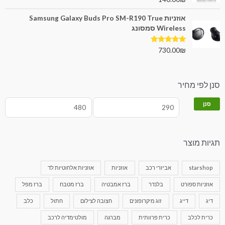
מתוך 5
אוזניות Samsung Galaxy Buds Pro SM-R190 True
Wireless סמסונג
דורג
5.00
730.00
₪
מתוך 5
סנן לפי מחיר
סנן
תגיות מוצר
starshop
אביזרי רכב
אוזניות
אוזניות אלחוטיות לד
אוזניות ספורט
בלנדר
ברז אמבטיה
ברז מטבח
ברז מפל
דיג
דייג
זוג מיקרופונים
חצובה לצילום
חתול
כלב
כרית לכלב
כרית פרוותית
מברגה
מולטימדיה לרכב