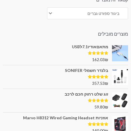
מוצרים מובילים
מתאםאודיו7.1לUSB
דורג
5.00
162.03
₪
מתוך 5
בלנדר חשמלי SONIFER
דורג
5.00
357.53
₪
מתוך 5
זוג שלט רחוק חכם לרכב
דורג
5.00
59.80
₪
מתוך 5
אוזניות Marvo H8312 Wired Gaming Headset
דורג
5.00
140.00
₪