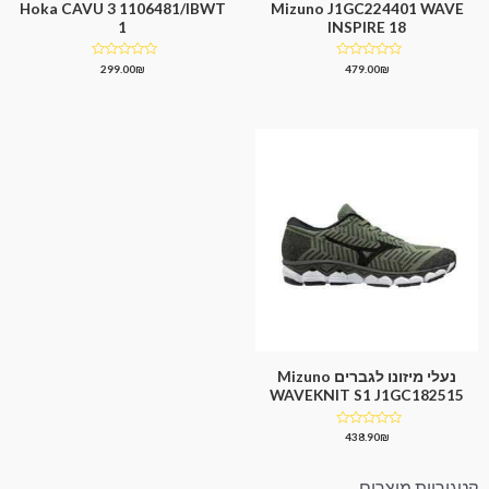
Hoka CAVU 3 1106481/IBWT
Mizuno J1GC224401 WAVE
1
INSPIRE 18
דורג
דורג
299.00
₪
479.00
₪
0
0
מתוך
מתוך
5
5
נעלי מיזונו לגברים Mizuno
WAVEKNIT S1 J1GC182515
דורג
438.90
₪
0
מתוך
5
קטגוריות מוצרים