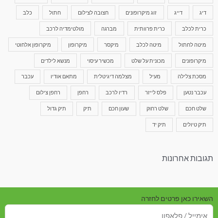
דיג
דייג
זוג מיקרופונים
חצובה לצילום
חתול
כלב
כרית לכלב
כרית פרוותית
מברגה
מולטימדיה לרכב
מיטה לחתול
מיטה לכלב
מיקסר
מיקרופון
מיקרופון אלחוטי
מיקרופונים
מכונית על שלט
מכשיר עיסוי
מנשא לילדים
מסכת צלילה
מעיל
מצלמה דיגיטלית
מתאם אודיו
עכבר
עכבר נטען
פלס לייזר
רדיו לרכב
רחפן
רחפן צילום
שלט חכם
שלט רחוק
שעון חכם
תיק
תיק גדול
תיק טיולים
תיק יד
תגובות אחרונות
השאירו כאן פרטים לחזרה