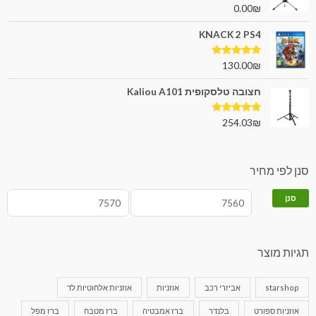
דורג
5.00
0.00
₪
מתוך 5
KNACK 2 PS4
דורג
5.00
130.00
₪
מתוך 5
חצובה טלסקופית Kaliou A101
דורג
5.00
254.03
₪
מתוך 5
סנן לפי מחיר
סנן
תגיות מוצר
starshop
אביזרי רכב
אוזניות
אוזניות אלחוטיות לד
אוזניות ספורט
בלנדר
ברז אמבטיה
ברז מטבח
ברז מפל