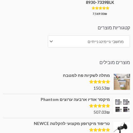
8930-7339BLK
דורג
7,569.00
₪
4.50
מתוך 5
קטגוריות מוצרים
מוצרים מובילים
מתלה לשקיות פח למטבח
דורג
5.00
150.53
₪
מתוך 5
מיקסר אודיו ארבעה ערוצים Phantom
דורג
5.00
507.03
₪
מתוך 5
טריפוד מיקרופון מקצועי להקלטה NEWCE