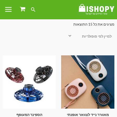
עמוד הבית
/ מתנות ושונות
מציגים את כל ⁦15⁩ התוצאות
מאוורר נייד לצוואר אופנתי
הספינר המעופף