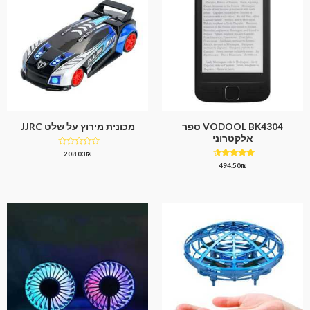
VODOOL BK4304 ספר
מכונית מירוץ על שלט JJRC
אלקטרוני
דורג
208.03
₪
0
דורג
494.50
₪
מתוך
4.25
5
מתוך 5