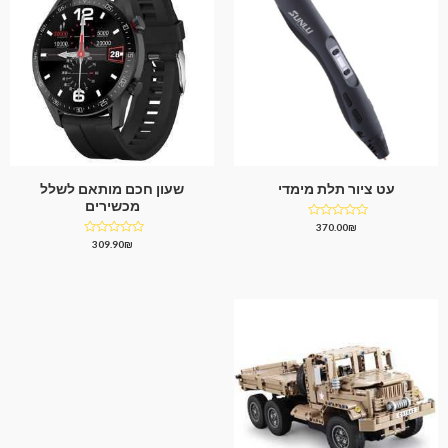
עט ציור תלת מימדי
שעון חכם מותאם לשלל
מכשירים
דורג
370.00
₪
0
דורג
309.90
₪
מתוך
0
5
מתוך
5