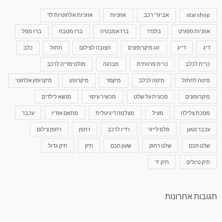
starshop
אביזרי רכב
אוזניות
אוזניות אלחוטיות לד
אוזניות ספורט
בלנדר
ברז אמבטיה
ברז מטבח
ברז מפל
דיג
דייג
זוג מיקרופונים
חצובה לצילום
חתול
כלב
כרית לכלב
כרית פרוותית
מברגה
מולטימדיה לרכב
מיטה לחתול
מיטה לכלב
מיקסר
מיקרופון
מיקרופון אלחוטי
מיקרופונים
מכונית על שלט
מכשיר עיסוי
מנשא לילדים
מסכת צלילה
מעיל
מצלמה דיגיטלית
מתאם אודיו
עכבר
עכבר נטען
פלס לייזר
רדיו לרכב
רחפן
רחפן צילום
שלט חכם
שלט רחוק
שעון חכם
תיק
תיק גדול
תיק טיולים
תיק יד
תגובות אחרונות