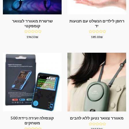
רחפן לילדים הנשלט עם תנועות
שרשרת מאוורר לצוואר
יד
קומפקטי
דורג
דורג
196.53
₪
185.03
₪
0
0
מתוך
מתוך
5
5
מאוורר צוואר נטען ללא להבים
קונסולה זעירה ניידת 500
משחקים
דורג