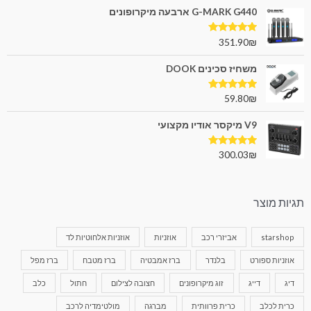
G-MARK G440 ארבעה מיקרופונים
דורג
5.00
351.90
₪
מתוך 5
משחיז סכינים DOOK
דורג
5.00
59.80
₪
מתוך 5
V9 מיקסר אודיו מקצועי
דורג
5.00
300.03
₪
מתוך 5
תגיות מוצר
starshop
אביזרי רכב
אוזניות
אוזניות אלחוטיות לד
אוזניות ספורט
בלנדר
ברז אמבטיה
ברז מטבח
ברז מפל
דיג
דייג
זוג מיקרופונים
חצובה לצילום
חתול
כלב
כרית לכלב
כרית פרוותית
מברגה
מולטימדיה לרכב