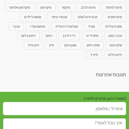
מיטה לחתול
מיטה לכלב
מיקסר
מיקרופון
מיקרופון אלחוטי
מיקרופונים
מכונית על שלט
מכשיר עיסוי
מנשא לילדים
מסכת צלילה
מעיל
מצלמה דיגיטלית
מתאם אודיו
עכבר
עכבר נטען
פלס לייזר
רדיו לרכב
רחפן
רחפן צילום
שלט חכם
שלט רחוק
שעון חכם
תיק
תיק גדול
תיק טיולים
תיק יד
תגובות אחרונות
השאירו כאן פרטים לחזרה