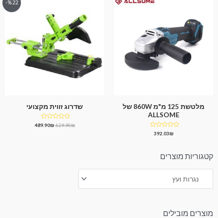
%22-
מלטשת 125 מ"מ 860W של
שדרוג זווית מקצועי
ALLSOME
דורג
489.90
₪
629.90
₪
0
דורג
392.03
₪
מתוך
0
5
מתוך
5
קטגוריות מוצרים
מוצרים מובילים