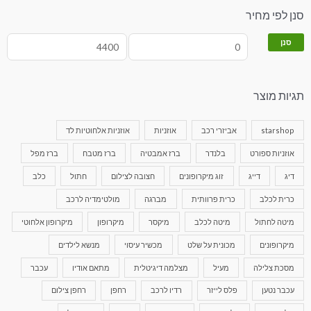
סנן לפי מחיר
סנן
תגיות מוצר
starshop
אביזרי רכב
אוזניות
אוזניות אלחוטיות לד
אוזניות ספורט
בלנדר
ברז אמבטיה
ברז מטבח
ברז מפל
דיג
דייג
זוג מיקרופונים
חצובה לצילום
חתול
כלב
כרית לכלב
כרית פרוותית
מברגה
מולטימדיה לרכב
מיטה לחתול
מיטה לכלב
מיקסר
מיקרופון
מיקרופון אלחוטי
מיקרופונים
מכונית על שלט
מכשיר עיסוי
מנשא לילדים
מסכת צלילה
מעיל
מצלמה דיגיטלית
מתאם אודיו
עכבר
עכבר נטען
פלס לייזר
רדיו לרכב
רחפן
רחפן צילום