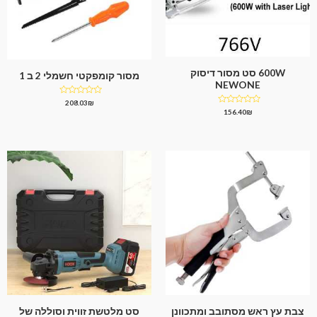
600W סט מסור דיסוק
מסור קומפקטי חשמלי 2 ב 1
NEWONE
דורג
208.03
₪
0
דורג
156.40
₪
מתוך
0
5
מתוך
5
צבת עץ ראש מסתובב ומתכוונן
סט מלטשת זווית וסוללה של