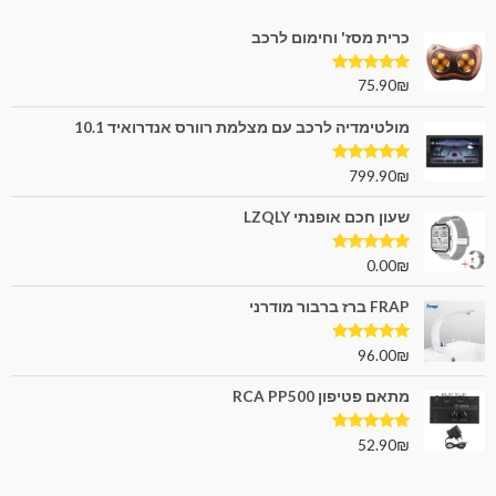
כרית מסז' וחימום לרכב
דורג
5.00
75.90
₪
מתוך 5
מולטימדיה לרכב עם מצלמת רוורס אנדרואיד 10.1
דורג
5.00
799.90
₪
מתוך 5
שעון חכם אופנתי LZQLY
דורג
5.00
0.00
₪
מתוך 5
FRAP ברז ברבור מודרני
דורג
5.00
96.00
₪
מתוך 5
מתאם פטיפון RCA PP500
דורג
5.00
52.90
₪
מתוך 5