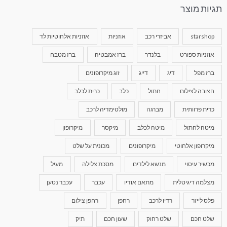
תגיות מוצר
starshop
אביזרי רכב
אוזניות
אוזניות אלחוטיות לד
אוזניות ספורט
בלנדר
ברז אמבטיה
ברז מטבח
ברז מפל
דיג
דייג
זוג מיקרופונים
חצובה לצילום
חתול
כלב
כרית לכלב
כרית פרוותית
מברגה
מולטימדיה לרכב
מיטה לחתול
מיטה לכלב
מיקסר
מיקרופון
מיקרופון אלחוטי
מיקרופונים
מכונית על שלט
מכשיר עיסוי
מנשא לילדים
מסכת צלילה
מעיל
מצלמה דיגיטלית
מתאם אודיו
עכבר
עכבר נטען
פלס לייזר
רדיו לרכב
רחפן
רחפן צילום
שלט חכם
שלט רחוק
שעון חכם
תיק