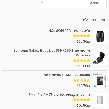
מוצרים מובילים
צ'יפסר טיגון 4.2L SONIFER
דורג
5.00
163.30
₪
מתוך 5
אוזניות Samsung Galaxy Buds Live SM-R180 True
Wireless
דורג
5.00
610.00
₪
מתוך 5
G-MARK G40Mini אודיומיקסר
דורג
5.00
112.70
₪
מתוך 5
נורת לד מקצועית לצילום SmallRig RM75
דורג
5.00
105.80
₪
מתוך 5