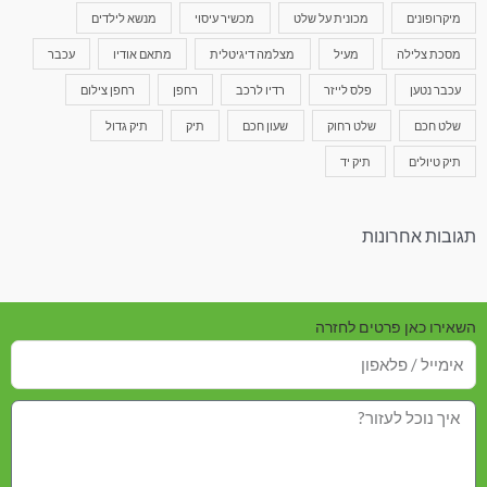
מיקרופונים
מכונית על שלט
מכשיר עיסוי
מנשא לילדים
מסכת צלילה
מעיל
מצלמה דיגיטלית
מתאם אודיו
עכבר
עכבר נטען
פלס לייזר
רדיו לרכב
רחפן
רחפן צילום
שלט חכם
שלט רחוק
שעון חכם
תיק
תיק גדול
תיק טיולים
תיק יד
תגובות אחרונות
השאירו כאן פרטים לחזרה