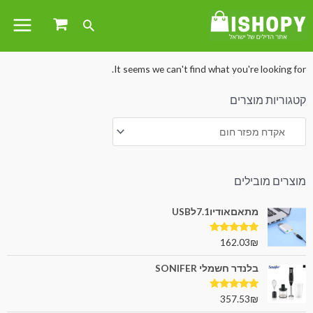
עמוד הבית
/
לבית לגן ולמשרד
/
כלי עבודה
/ אקדח מפזר חום
It seems we can't find what you're looking for.
קטגוריות מוצרים
מוצרים מובילים
מתאםאודיו7.1לUSB
דורג
5.00
162.03
₪
מתוך 5
בלנדר חשמלי SONIFER
דורג
5.00
357.53
₪
מתוך 5