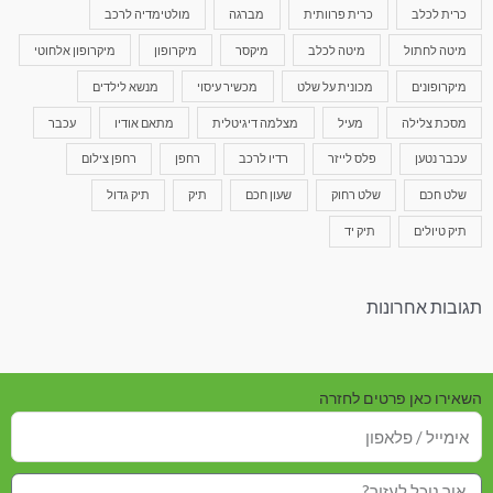
כרית לכלב
כרית פרוותית
מברגה
מולטימדיה לרכב
מיטה לחתול
מיטה לכלב
מיקסר
מיקרופון
מיקרופון אלחוטי
מיקרופונים
מכונית על שלט
מכשיר עיסוי
מנשא לילדים
מסכת צלילה
מעיל
מצלמה דיגיטלית
מתאם אודיו
עכבר
עכבר נטען
פלס לייזר
רדיו לרכב
רחפן
רחפן צילום
שלט חכם
שלט רחוק
שעון חכם
תיק
תיק גדול
תיק טיולים
תיק יד
תגובות אחרונות
השאירו כאן פרטים לחזרה