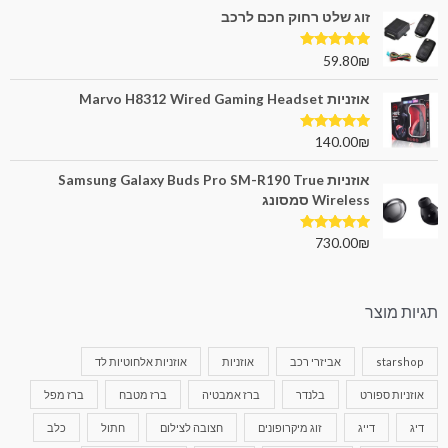
זוג שלט רחוק חכם לרכב
דורג
5.00
59.80
₪
מתוך 5
אוזניות Marvo H8312 Wired Gaming Headset
דורג
5.00
140.00
₪
מתוך 5
אוזניות Samsung Galaxy Buds Pro SM-R190 True
Wireless סמסונג
דורג
5.00
730.00
₪
מתוך 5
תגיות מוצר
starshop
אביזרי רכב
אוזניות
אוזניות אלחוטיות לד
אוזניות ספורט
בלנדר
ברז אמבטיה
ברז מטבח
ברז מפל
דיג
דייג
זוג מיקרופונים
חצובה לצילום
חתול
כלב