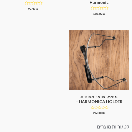
Harmonic
דורג
92.43
₪
0
דורג
183.82
₪
מתוך
0
5
מתוך
5
מחזיק צוואר מפוחית
HARMONICA HOLDER –
דורג
260.00
₪
0
מתוך
5
קטגוריות מוצרים