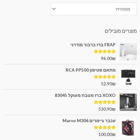
מוצרים מובילים
FRAP ברז ברבור מודרני
דורג
5.00
96.00
₪
מתוך 5
מתאם פטיפון RCA PP500
דורג
5.00
52.90
₪
מתוך 5
XOXO ברז מטבח מעוקל 83045
דורג
5.00
530.90
₪
מתוך 5
עכבר גיימרים Marvo M306
דורג
5.00
100.00
₪
מתוך 5