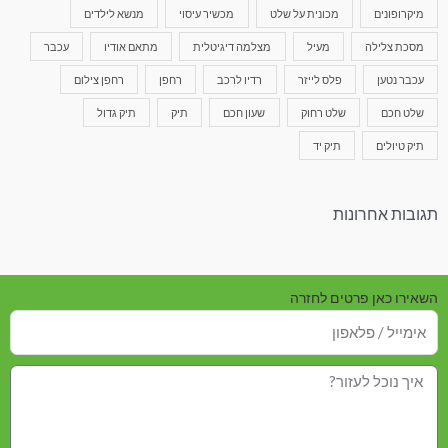
מיקרופונים
מכונית על שלט
מכשיר עיסוי
מנשא לילדים
מסכת צלילה
מעיל
מצלמה דיגיטלית
מתאם אודיו
עכבר
עכבר נטען
פלס לייזר
רדיו לרכב
רחפן
רחפן צילום
שלט חכם
שלט רחוק
שעון חכם
תיק
תיק גדול
תיק טיולים
תיק יד
תגובות אחרונות
השאירו כאן פרטים לחזרה