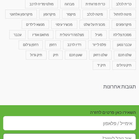
כרית לכלב
כרית פרוותית
מברגה
מולטימדיה לרכב
מיטה לחתול
מיטה לכלב
מיקסר
מיקרופון
מיקרופון אלחוטי
מיקרופונים
מכונית על שלט
מכשיר עיסוי
מנשא לילדים
מסכת צלילה
מעיל
מצלמה דיגיטלית
מתאם אודיו
עכבר
עכבר נטען
פלס לייזר
רדיו לרכב
רחפן
רחפן צילום
שלט חכם
שלט רחוק
שעון חכם
תיק
תיק גדול
תיק טיולים
תיק יד
תגובות אחרונות
השאירו כאן פרטים לחזרה