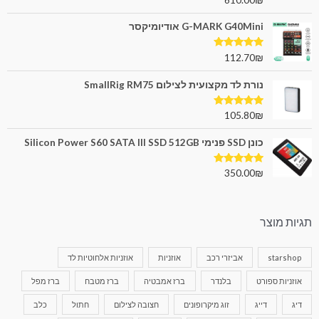
מתוך 5
G-MARK G40Mini אודיומיקסר
דורג
5.00
112.70
₪
מתוך 5
נורת לד מקצועית לצילום SmallRig RM75
דורג
5.00
105.80
₪
מתוך 5
כונן SSD פנימי Silicon Power S60 SATA III SSD 512GB
דורג
5.00
350.00
₪
מתוך 5
תגיות מוצר
starshop
אביזרי רכב
אוזניות
אוזניות אלחוטיות לד
אוזניות ספורט
בלנדר
ברז אמבטיה
ברז מטבח
ברז מפל
דיג
דייג
זוג מיקרופונים
חצובה לצילום
חתול
כלב