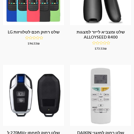
שלט ומצביא לייזר למצגות
שלט רחוק חכם לטלוויזות LG
ALLOYSEED R400
דורג
196.53
₪
0
דורג
173.53
₪
מתוך
0
5
מתוך
5
שלט רחוק למזגני DAIKIN
שלט רחוק למחסן 270MHz ל