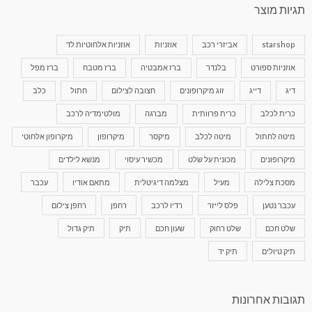
תגיות מוצר
starshop
אביזרי רכב
אוזניות
אוזניות אלחוטיות לד
אוזניות ספורט
בלנדר
ברז אמבטיה
ברז מטבח
ברז מפל
דיג
דייג
זוג מיקרופונים
חצובה לצילום
חתול
כלב
כרית לכלב
כרית פרוותית
מברגה
מולטימדיה לרכב
מיטה לחתול
מיטה לכלב
מיקסר
מיקרופון
מיקרופון אלחוטי
מיקרופונים
מכונית על שלט
מכשיר עיסוי
מנשא לילדים
מסכת צלילה
מעיל
מצלמה דיגיטלית
מתאם אודיו
עכבר
עכבר נטען
פלס לייזר
רדיו לרכב
רחפן
רחפן צילום
שלט חכם
שלט רחוק
שעון חכם
תיק
תיק גדול
תיק טיולים
תיק יד
תגובות אחרונות