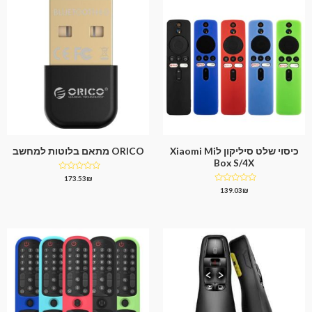
כיסוי שלט סיליקון לXiaomi Mi
ORICO מתאם בלוטות למחשב
Box S/4X
דורג
173.53
₪
0
דורג
139.03
₪
מתוך
0
5
מתוך
5