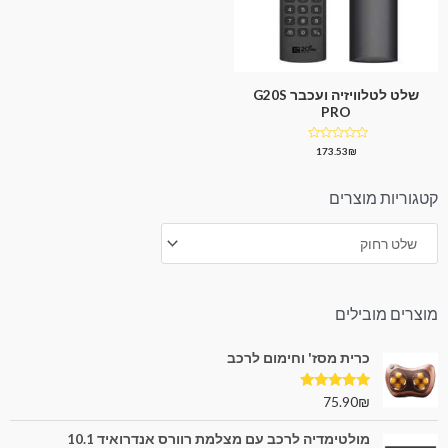
שלט לטלוויזיה ועכבר G20S
PRO
דורג
173.53
₪
0
מתוך
5
קטגוריות מוצרים
מוצרים מובילים
כרית מסז' וחימום לרכב
דורג
5.00
75.90
₪
מתוך 5
מולטימדיה לרכב עם מצלמת רוורס אנדרואיד 10.1