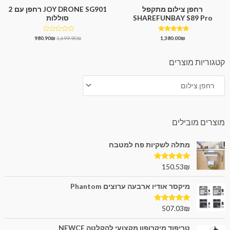
רחפן צילום מתקפל
JOY DRONE SG901 רחפן עם 2
SHAREFUNBAY S89 Pro
סוללות
דורג
דורג
980.90
₪
1,699.90
₪
1,380.00
₪
0
5.00
מתוך 5
מתוך
5
קטגוריות מוצרים
מוצרים מובילים
מתלה לשקיות פח למטבח
דורג
5.00
150.53
₪
מתוך 5
מיקסר אודיו ארבעה ערוצים Phantom
דורג
5.00
507.03
₪
מתוך 5
טריפוד מיקרופון מקצועי להקלטה NEWCE