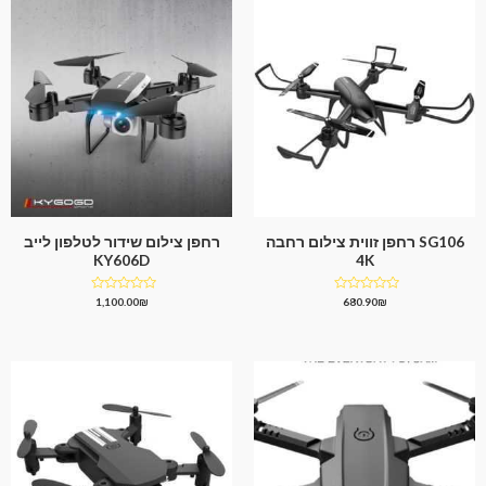
SG106 רחפן זווית צילום רחבה
רחפן צילום שידור לטלפון לייב
KY606D
4K
דורג
דורג
1,100.00
₪
680.90
₪
0
0
מתוך
מתוך
5
5