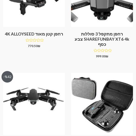
רחפן מתקפל 3 סוללות
רחפן קטן מאוד 4K ALLOYSEED
SHAREFUNBAY XT6 4k צבע
כסף
דורג
770.50
₪
0
מתוך
5
דורג
999.00
₪
0
מתוך
5
%42-