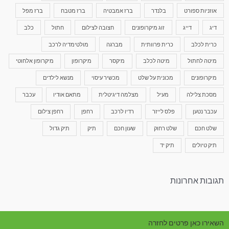
אוזניות ספורט
בלנדר
ברז אמבטיה
ברז מטבח
ברז מפל
דיג
דייג
זוג מיקרופונים
חצובה לצילום
חתול
כלב
כרית לכלב
כרית פרוותית
מברגה
מולטימדיה לרכב
מיטה לחתול
מיטה לכלב
מיקסר
מיקרופון
מיקרופון אלחוטי
מיקרופונים
מכונית על שלט
מכשיר עיסוי
מנשא לילדים
מסכת צלילה
מעיל
מצלמה דיגיטלית
מתאם אודיו
עכבר
עכבר נטען
פלס לייזר
רדיו לרכב
רחפן
רחפן צילום
שלט חכם
שלט רחוק
שעון חכם
תיק
תיק גדול
תיק טיולים
תיק יד
תגובות אחרונות
השאירו כאן פרטים לחזרה