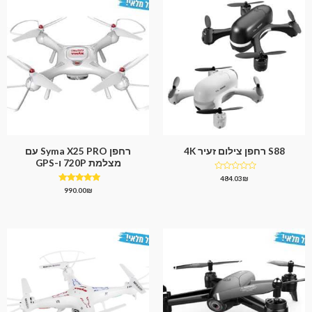
S88 רחפן צילום זעיר 4K
רחפן Syma X25 PRO עם
מצלמת 720P ו-GPS
דורג
484.03
₪
0
דורג
990.00
₪
מתוך
5.00
5
מתוך 5