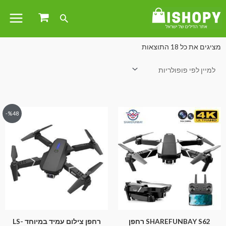
עמוד הבית
/
חשמל ואלקטרוניקה
/ רחפן צילום
מציגים את כל ⁦18⁩ התוצאות
%48-
SHAREFUNBAY S62 רחפן
רחפן צילום עמיד במיוחד LS-