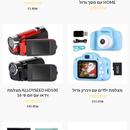
HOME עם מסך גדול
דורג
51.80
₪
0
דורג
מתוך
0
5
מתוך
5
מצלמת ילדים עם זיכרון גדול
ALLOYSEED HD100 מצלמת
וידאו עם זום פי 16
דורג
231.03
₪
0
דורג
343.85
₪
מתוך
0
5
מתוך
5