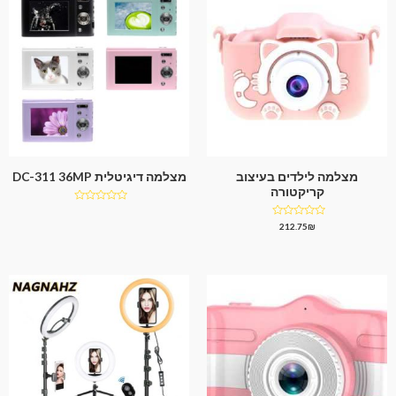
מצלמה לילדים בעיצוב
מצלמה דיגיטלית DC-311 36MP
קריקטורה
דורג
0
דורג
212.75
₪
מתוך
0
5
מתוך
5