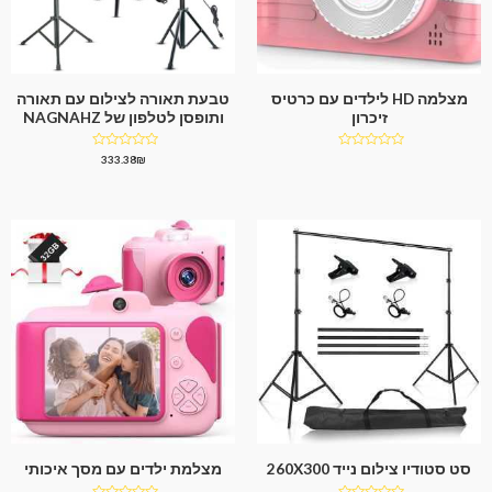
מצלמה HD לילדים עם כרטיס
טבעת תאורה לצילום עם תאורה
זיכרון
ותופסן לטלפון של NAGNAHZ
דורג
דורג
333.38
₪
0
0
מתוך
מתוך
5
5
סט סטודיו צילום נייד 260X300
מצלמת ילדים עם מסך איכותי