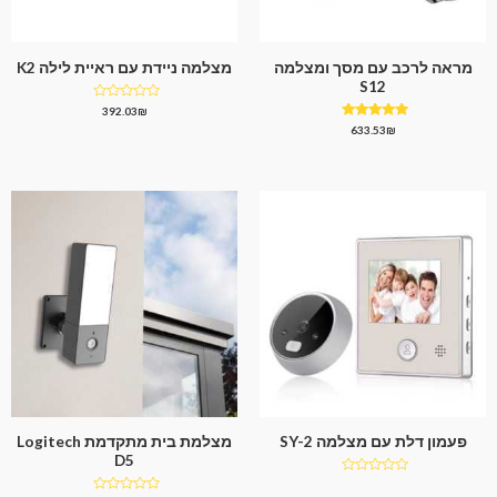
מראה לרכב עם מסך ומצלמה
מצלמה ניידת עם ראיית לילה K2
S12
דורג
392.03
₪
0
דורג
633.53
₪
מתוך
4.75
5
מתוך 5
פעמון דלת עם מצלמה SY-2
מצלמת בית מתקדמת Logitech
D5
דורג
0