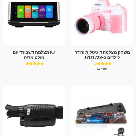
משחק מצלמה דיגיטלית ורודה
K7 מצלמת דשבורד עם
לילדים JYD172B-3
מולטימדיה
דורג
דורג
62.10
₪
4.75
4.00
מתוך 5
מתוך 5