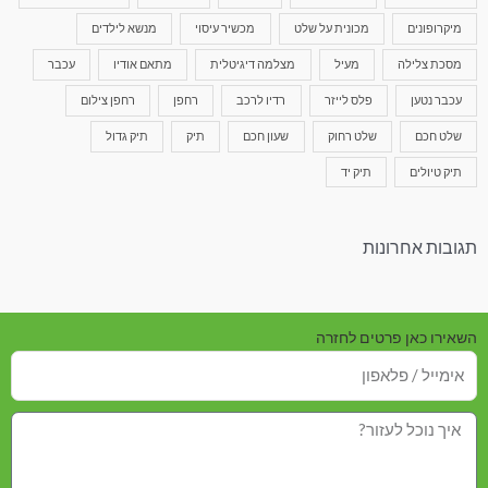
מיקרופונים
מכונית על שלט
מכשיר עיסוי
מנשא לילדים
מסכת צלילה
מעיל
מצלמה דיגיטלית
מתאם אודיו
עכבר
עכבר נטען
פלס לייזר
רדיו לרכב
רחפן
רחפן צילום
שלט חכם
שלט רחוק
שעון חכם
תיק
תיק גדול
תיק טיולים
תיק יד
תגובות אחרונות
השאירו כאן פרטים לחזרה