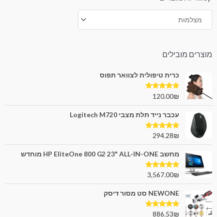
מוצרים מובילים
כרית טיפולית לצוואר תפוס
דורג
5.00
120.00
₪
מתוך 5
עכבר נייד תלת מצבי Logitech M720
דורג
5.00
294.28
₪
מתוך 5
מחשב HP EliteOne 800 G2 23" ALL-IN-ONE מוחדש
דורג
5.00
3,567.00
₪
מתוך 5
NEWONE סט מסור דיסק
דורג
5.00
886.53
₪