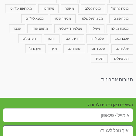
מיטה לחתול
מיטה לכלב
מיקסר
מיקרופון
מיקרופון אלחוטי
מיקרופונים
מכונית על שלט
מכשיר עיסוי
מנשא לילדים
מסכת צלילה
מעיל
מצלמה דיגיטלית
מתאם אודיו
עכבר
עכבר נטען
פלס לייזר
רדיו לרכב
רחפן
רחפן צילום
שלט חכם
שלט רחוק
שעון חכם
תיק
תיק גדול
תיק טיולים
תיק יד
תגובות אחרונות
השאירו כאן פרטים לחזרה