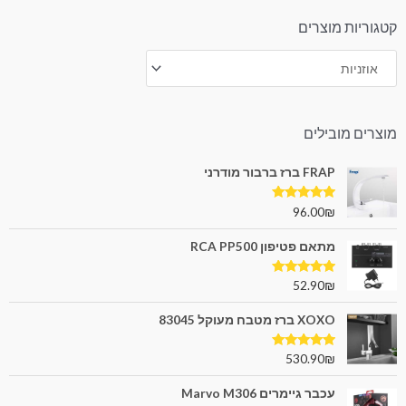
קטגוריות מוצרים
מוצרים מובילים
FRAP ברז ברבור מודרני
דורג
5.00
96.00
₪
מתוך 5
מתאם פטיפון RCA PP500
דורג
5.00
52.90
₪
מתוך 5
XOXO ברז מטבח מעוקל 83045
דורג
5.00
530.90
₪
מתוך 5
עכבר גיימרים Marvo M306