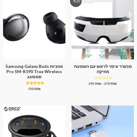
%20-
מכשיר עיסוי לראש עם השמעת
אוזניות Samsung Galaxy Buds
מוזיקה
Pro SM-R190 True Wireless
סמסונג
דורג
295.90
₪
–
270.90
₪
0
דורג
730.00
₪
מתוך
5.00
5
מתוך 5