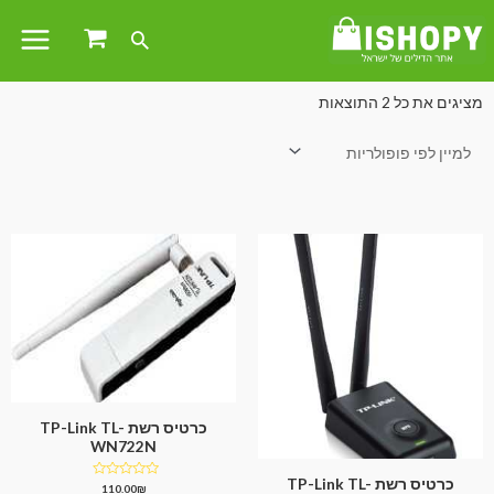
עמוד הבית
/
חשמל ואלקטרוניקה
/
אביזרים למחשבים
/
כרטיסי רשת
/ ציוד רשתות
מציגים את כל ⁦2⁩ התוצאות
כרטיס רשת TP-Link TL-
WN722N
כרטיס רשת TP-Link TL-
דורג
110.00
₪