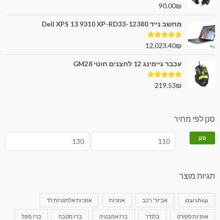
דורג
5.00
90.00
₪
מתוך 5
מחשב נייד Dell XPS 13 9310 XP-RD33-12380
דורג
5.00
12,023.40
₪
מתוך 5
עכבר גיימינג 12 לחצנים חוטי GM28
דורג
5.00
219.53
₪
מתוך 5
סנן לפי מחיר
סנן
תגיות מוצר
starshop
אביזרי רכב
אוזניות
אוזניות אלחוטיות לד
אוזניות ספורט
בלנדר
ברז אמבטיה
ברז מטבח
ברז מפל