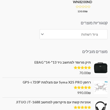
WN8200ND
0
מתוך
5
דורג
130.00
₪
0
מתוך
5
קטגוריות מוצרים
מוצרים מובילים
תיק מרופד למחשב ניד 13"-14" EBAG
דורג
5.00
70.00
₪
מתוך 5
רחפן Syma X25 PRO עם מצלמת 720P ו-GPS
דורג
5.00
990.00
₪
מתוך 5
אוזניות קשת עם מיקרופון למחשב JITUO JT-1688