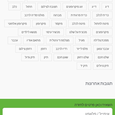
דיג
דייג
זוג מיקרופונים
חצובה לצילום
חתול
כלב
כרית לכלב
כרית פרוותית
מברגה
מולטימדיה לרכב
מיטה לחתול
מיטה לכלב
מיקסר
מיקרופון
מיקרופון אלחוטי
מיקרופונים
מכונית על שלט
מכשיר עיסוי
מנשא לילדים
מסכת צלילה
מעיל
מצלמה דיגיטלית
מתאם אודיו
עכבר
עכבר נטען
פלס לייזר
רדיו לרכב
רחפן
רחפן צילום
שלט חכם
שלט רחוק
שעון חכם
תיק
תיק גדול
תיק טיולים
תיק יד
תגובות אחרונות
השאירו כאן פרטים לחזרה