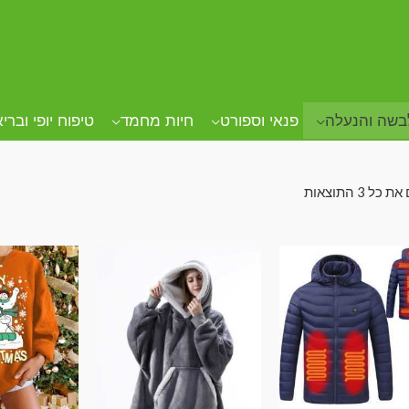
בשה והנעלה
פנאי וספורט
חיות מחמד
טיפוח יופי וברי
ל ⁦3⁩ התוצאות