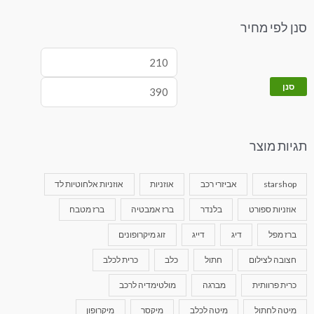
סנן לפי מחיר
סנן
תגיות מוצר
starshop
אביזרי רכב
אוזניות
אוזניות אלחוטיות לד
אוזניות ספורט
בלנדר
ברז אמבטיה
ברז מטבח
ברז מפל
דיג
דייג
זוג מיקרופונים
חצובה לצילום
חתול
כלב
כרית לכלב
כרית פרוותית
מברגה
מולטימדיה לרכב
מיטה לחתול
מיטה לכלב
מיקסר
מיקרופון