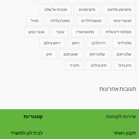
מיקרופון אלחוטי
מיקרופונים
מכונית על שלט
מכשיר עיסוי
מנשא לילדים
מסכת צלילה
מעיל
מצלמה דיגיטלית
מתאם אודיו
עכבר
עכבר נטען
פלס לייזר
רדיו לרכב
רחפן
רחפן צילום
שלט חכם
שלט רחוק
שעון חכם
תיק
תיק גדול
תיק טיולים
תיק יד
תגובות אחרונות
שירות לקוחות
קטגוריות
תקנון האתר
לבית לגן ולמשרד