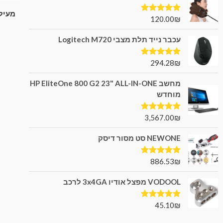
120.00
₪
דורג
5.00
מתוך 5
עכבר נייד תלת מצבי Logitech M720
294.28
₪
דורג
5.00
מתוך 5
מחשב HP EliteOne 800 G2 23" ALL-IN-ONE
מוחדש
3,567.00
₪
דורג
5.00
מתוך 5
NEWONE סט מסור דיסק
886.53
₪
דורג
5.00
מתוך 5
VODOOL מפצל אודיו 3x4GA לרכב
45.10
₪
דורג
5.00
מתוך 5