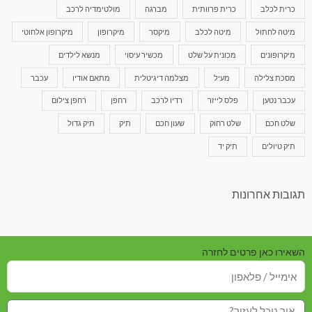
כרית לכלב
כרית פרוותית
מברגה
מולטימדיה לרכב
מיטה לחתול
מיטה לכלב
מיקסר
מיקרופון
מיקרופון אלחוטי
מיקרופונים
מכונית על שלט
מכשיר עיסוי
מנשא לילדים
מסכת צלילה
מעיל
מצלמה דיגיטלית
מתאם אודיו
עכבר
עכבר נטען
פלס לייזר
רדיו לרכב
רחפן
רחפן צילום
שלט חכם
שלט רחוק
שעון חכם
תיק
תיק גדול
תיק טיולים
תיק יד
תגובות אחרונות
השאירו כאן פרטים לחזרה