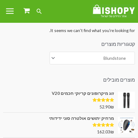
עמוד הבית
/
הלבשה והנעלה
/
נעליים
/ Blundstone
It seems we can't find what you're looking for.
קטגוריות מוצרים
מוצרים מובילים
זוג מיקרופונים קריוקי חכמים V20
דורג
5.00
52.90
₪
מתוך 5
מרחיק יתושים אולטרה סוני ידידותי
דורג
5.00
162.03
₪
מתוך 5