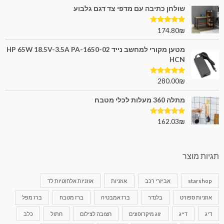
שולחן כתיבה עם מדפי צד דגם גלבוע
דורג
5.00
174.80
₪
מתוך 5
מטען מקורי למחשב נייד HP 65W 18.5V-3.5A PA-1650-02
HCN
דורג
5.00
280.00
₪
מתוך 5
מתלה 360 מעלות לכלי מטבח
דורג
5.00
162.03
₪
מתוך 5
תגיות מוצר
starshop
אביזרי רכב
אוזניות
אוזניות אלחוטיות לד
אוזניות ספורט
בלנדר
ברז אמבטיה
ברז מטבח
ברז מפל
דיג
דייג
זוג מיקרופונים
חצובה לצילום
חתול
כלב