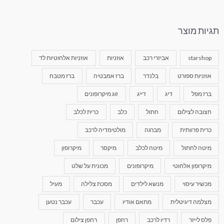
תגיות מוצר
starshop
אביזרי רכב
אוזניות
אוזניות אלחוטיות לד
אוזניות ספורט
בלנדר
ברז אמבטיה
ברז מטבח
ברז מפל
דיג
דייג
זוג מיקרופונים
חצובה לצילום
חתול
כלב
כרית לכלב
כרית פרוותית
מברגה
מולטימדיה לרכב
מיטה לחתול
מיטה לכלב
מיקסר
מיקרופון
מיקרופון אלחוטי
מיקרופונים
מכונית על שלט
מכשיר עיסוי
מנשא לילדים
מסכת צלילה
מעיל
מצלמה דיגיטלית
מתאם אודיו
עכבר
עכבר נטען
פלס לייזר
רדיו לרכב
רחפן
רחפן צילום