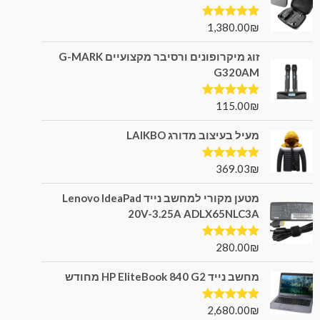
1,380.00
₪
דורג
5.00
מתוך 5
זוג מיקרופונים ורסיבר מקצועיים G-MARK
G320AM
115.00
₪
דורג
5.00
מתוך 5
מעיל בעיצוב מדורג LAIKBO
369.03
₪
דורג
5.00
מתוך 5
מטען מקורי למחשב נייד Lenovo IdeaPad
20V-3.25A ADLX65NLC3A
280.00
₪
דורג
5.00
מתוך 5
מחשב נייד HP EliteBook 840 G2 מחודש
2,680.00
₪
דורג
5.00
מתוך 5