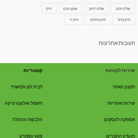
שלט חכם
שלט רחוק
שעון חכם
תיק
תיק גדול
תיק טיולים
תיק יד
תגובות אחרונות
שירות לקוחות
קטגוריות
תקנון האתר
לבית לגן ולמשרד
שירות ואחריות
חשמל ואלקטרוניקה
אספקה לעסקים
הלבשה והנעלה
מועדון החברים
פנאי וספורט