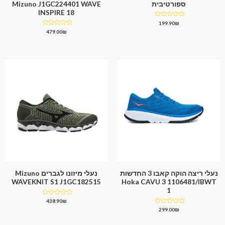
ספורטיבית
Mizuno J1GC224401 WAVE
INSPIRE 18
דורג
199.90
₪
0
דורג
479.00
₪
מתוך
0
5
מתוך
5
נעלי ריצה הוקה קאבו 3 החדשות
נעלי מיזונו לגברים Mizuno
WAVEKNIT S1 J1GC182515
Hoka CAVU 3 1106481/IBWT
1
דורג
438.90
₪
0
דורג
299.00
₪
מתוך
0
5
מתוך