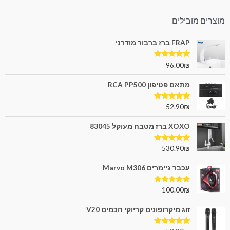
מוצרים מובילים
FRAP ברז ברבור מודרני
דורג
5.00
96.00
₪
מתוך 5
מתאם פטיפון RCA PP500
דורג
5.00
52.90
₪
מתוך 5
XOXO ברז מטבח מעוקל 83045
דורג
5.00
530.90
₪
מתוך 5
עכבר גיימרים Marvo M306
דורג
5.00
100.00
₪
מתוך 5
זוג מיקרופונים קריוקי חכמים V20