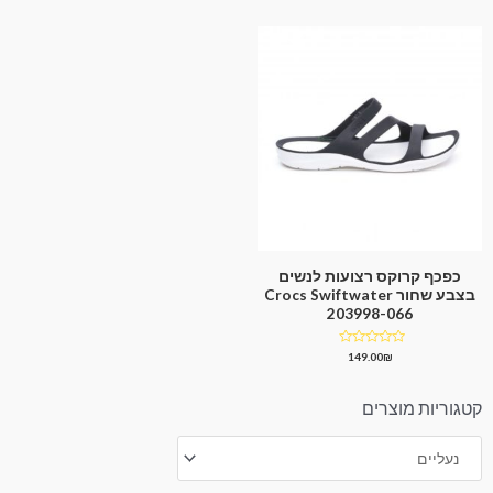
5
כפכף קרוקס רצועות לנשים
בצבע שחור Crocs Swiftwater
203998-066
דורג
149.00
₪
0
מתוך
5
קטגוריות מוצרים