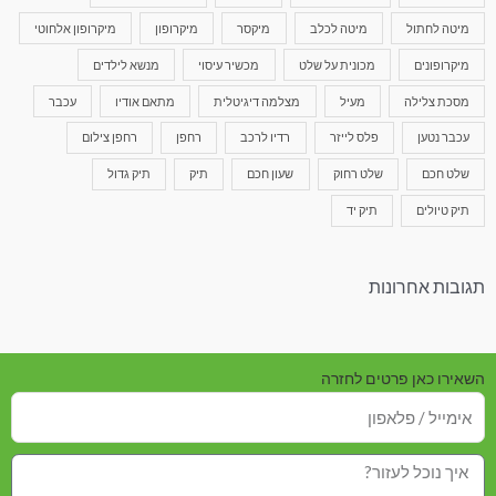
מיטה לחתול
מיטה לכלב
מיקסר
מיקרופון
מיקרופון אלחוטי
מיקרופונים
מכונית על שלט
מכשיר עיסוי
מנשא לילדים
מסכת צלילה
מעיל
מצלמה דיגיטלית
מתאם אודיו
עכבר
עכבר נטען
פלס לייזר
רדיו לרכב
רחפן
רחפן צילום
שלט חכם
שלט רחוק
שעון חכם
תיק
תיק גדול
תיק טיולים
תיק יד
תגובות אחרונות
השאירו כאן פרטים לחזרה