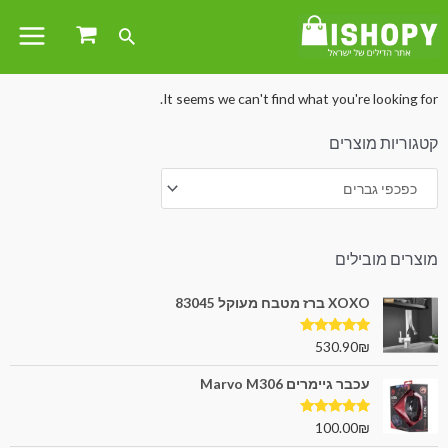
עמוד הבית
/
הלבשה והנעלה
/ כפכפי גברים
It seems we can't find what you're looking for.
קטגוריות מוצרים
מוצרים מובילים
XOXO ברז מטבח מעוקל 83045
דורג
5.00
530.90
₪
מתוך 5
עכבר גיימרים Marvo M306
דורג
5.00
100.00
₪
מתוך 5