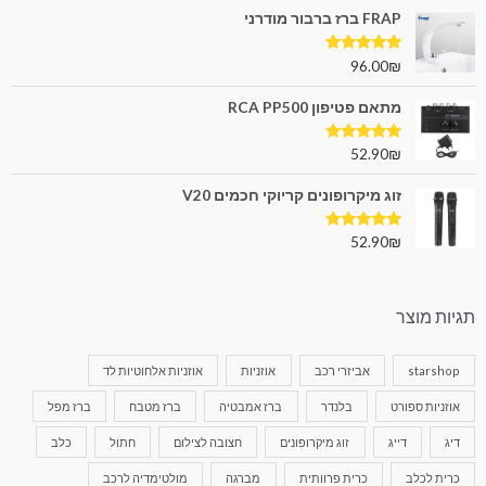
FRAP ברז ברבור מודרני
דורג
5.00
96.00
₪
מתוך 5
מתאם פטיפון RCA PP500
דורג
5.00
52.90
₪
מתוך 5
זוג מיקרופונים קריוקי חכמים V20
דורג
5.00
52.90
₪
מתוך 5
תגיות מוצר
starshop
אביזרי רכב
אוזניות
אוזניות אלחוטיות לד
אוזניות ספורט
בלנדר
ברז אמבטיה
ברז מטבח
ברז מפל
דיג
דייג
זוג מיקרופונים
חצובה לצילום
חתול
כלב
כרית לכלב
כרית פרוותית
מברגה
מולטימדיה לרכב