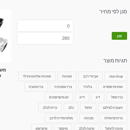
סנן לפי מחיר
סנן
תגיות מוצר
משק
מ
starshop
אביזרי רכב
אוזניות
אוזניות אלחוטיות לד
אוזניות ספורט
בלנדר
ברז אמבטיה
ברז מטבח
ברז מפל
דיג
דייג
זוג מיקרופונים
חצובה לצילום
חתול
כלב
כרית לכלב
כרית פרוותית
מברגה
מולטימדיה לרכב
מיטה לחתול
מיטה לכלב
מיקסר
מיקרופון