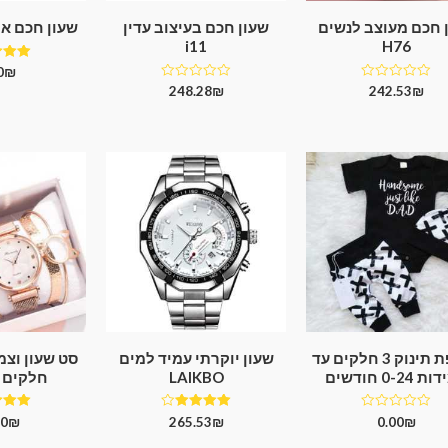
 חכם מעוצב לנשים
שעון חכם בעיצוב עדין
שעון חכם אופנת
i11
H76
דו
0
₪
00
דורג
דורג
248.28
₪
242.53
₪
מתו
0
0
מתוך
מתוך
5
5
חליפת תינוק 3 חלקים עד
שעון יוקרתי עמיד למים
סט שעון וצ
0-24 חודשים
LAIKBO
חלקים LAIKBO
דורג
דורג
דו
80
₪
265.53
₪
0.00
₪
50
4.00
0
מתוך
מתוך 5
מתוך