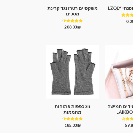
י LZQLY
משקפיים רטרו נגד קרינת
מסכים
רג
0.0
5.
דורג
208.03
₪
ך 5
4.50
מתוך 5
מידים חמישה
זוג כפפות פתוחות
מחממות
רג
דורג
185.03
₪
59.
4.50
4.
 5
מתוך 5