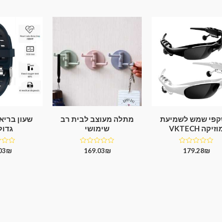
5
פי שמש לשמיעת
מתלה מעוצב לבית רב
שעון בריא
וזיקה VKTECH
שימושי
גדול 66
דורג
דורג
דורג
03
₪
169.03
₪
179.28
₪
0
0
0
מתוך
מתוך
מתוך
5
5
5