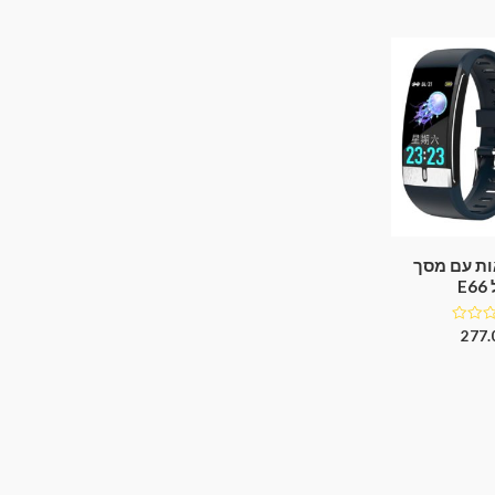
ות עם מסך
E
277.