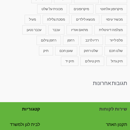
מיקרופון אלחוטי
מיקרופונים
מכונית על שלט
מכשיר עיסוי
מנשא לילדים
מסכת צלילה
מעיל
מצלמה דיגיטלית
מתאם אודיו
עכבר
עכבר נטען
פלס לייזר
רדיו לרכב
רחפן
רחפן צילום
שלט חכם
שלט רחוק
שעון חכם
תיק
תיק גדול
תיק טיולים
תיק יד
תגובות אחרונות
שירות לקוחות
קטגוריות
תקנון האתר
לבית לגן ולמשרד