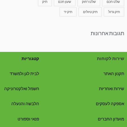
שלט חכם
שלט רחוק
שעון חכם
תיק
תיק גדול
תיק טיולים
תיק יד
תגובות אחרונות
שירות לקוחות
קטגוריות
תקנון האתר
לבית לגן ולמשרד
שירות ואחריות
חשמל ואלקטרוניקה
אספקה לעסקים
הלבשה והנעלה
מועדון החברים
פנאי וספורט