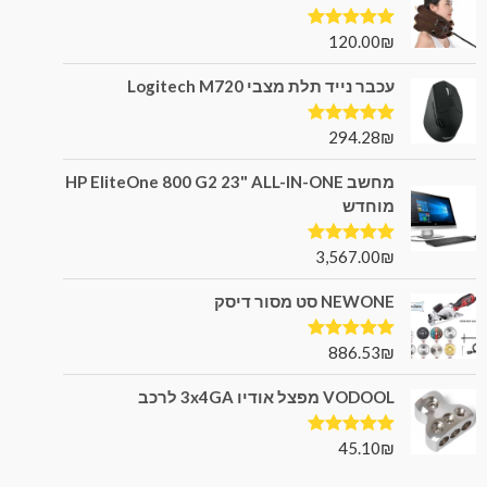
120.00
₪
דורג
5.00
מתוך 5
עכבר נייד תלת מצבי Logitech M720
294.28
₪
דורג
5.00
מתוך 5
מחשב HP EliteOne 800 G2 23" ALL-IN-ONE
מוחדש
3,567.00
₪
דורג
5.00
מתוך 5
NEWONE סט מסור דיסק
886.53
₪
דורג
5.00
מתוך 5
VODOOL מפצל אודיו 3x4GA לרכב
45.10
₪
דורג
5.00
מתוך 5