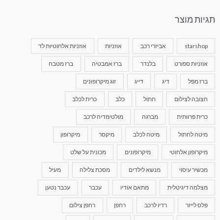
תגיות מוצר
starshop
אביזרי רכב
אוזניות
אוזניות אלחוטיות לד
אוזניות ספורט
בלנדר
ברז אמבטיה
ברז מטבח
ברז מפל
דיג
דייג
זוג מיקרופונים
חצובה לצילום
חתול
כלב
כרית לכלב
כרית פרוותית
מברגה
מולטימדיה לרכב
מיטה לחתול
מיטה לכלב
מיקסר
מיקרופון
מיקרופון אלחוטי
מיקרופונים
מכונית על שלט
מכשיר עיסוי
מנשא לילדים
מסכת צלילה
מעיל
מצלמה דיגיטלית
מתאם אודיו
עכבר
עכבר נטען
פלס לייזר
רדיו לרכב
רחפן
רחפן צילום